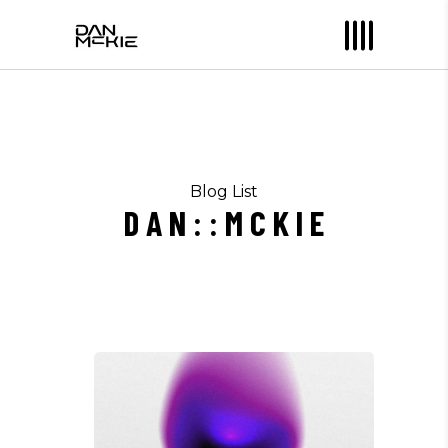
Blog List
D A N : : M C K I E