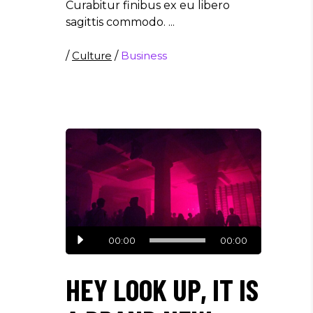
Curabitur finibus ex eu libero
sagittis commodo.
/
Culture
/
Business
Audio
00:00
00:00
Player
HEY LOOK UP, IT IS